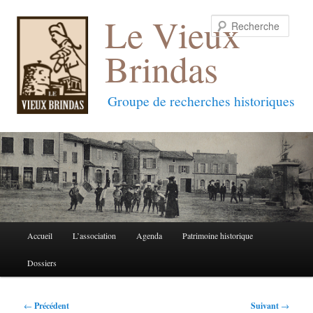
Le Vieux
Reche
Brindas
Groupe de recherches historiques
Menu
Accueil
L’association
Agenda
Patrimoine historique
Aller
Aller
principal
Dossiers
au
au
contenu
contenu
Navigation
←
Précédent
Suivant
→