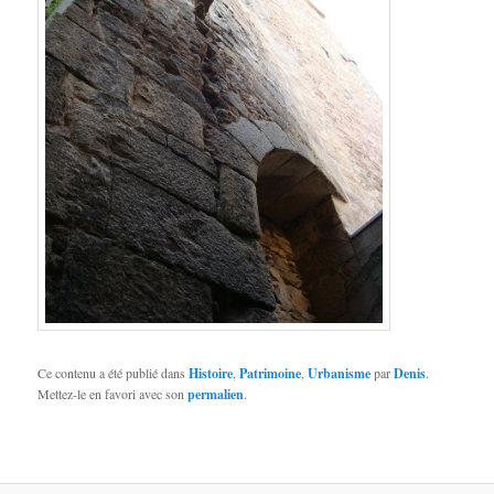
Ce contenu a été publié dans
Histoire
,
Patrimoine
,
Urbanisme
par
Denis
.
Mettez-le en favori avec son
permalien
.