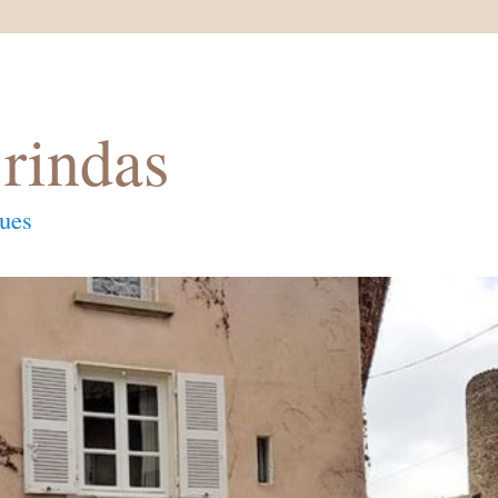
rindas
ques