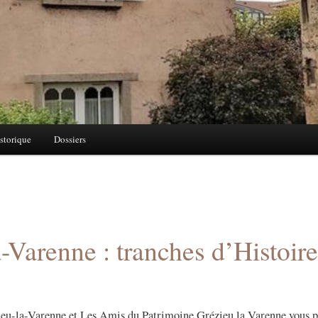
storique
Dossiers
-Varenne : tranches d’Histoir
zieu-la-Varenne et Les Amis du Patrimoine Grézieu la Varenne vous 