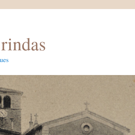
rindas
ques