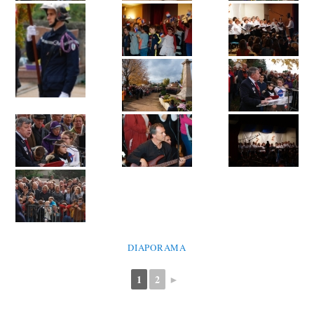
DIAPORAMA
1
2
►