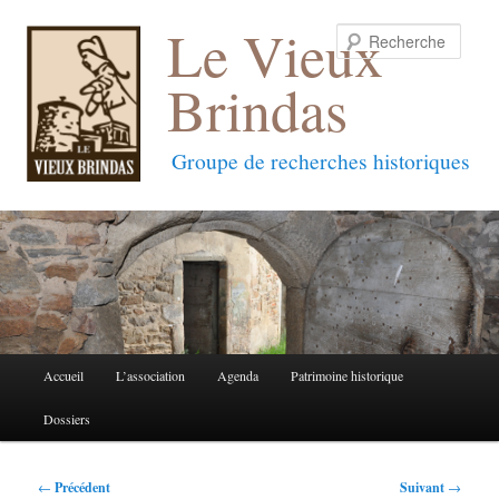
Le Vieux
Reche
Brindas
Groupe de recherches historiques
Menu
Accueil
L’association
Agenda
Patrimoine historique
Aller
Aller
principal
Dossiers
au
au
contenu
contenu
Navigation
←
Précédent
Suivant
→