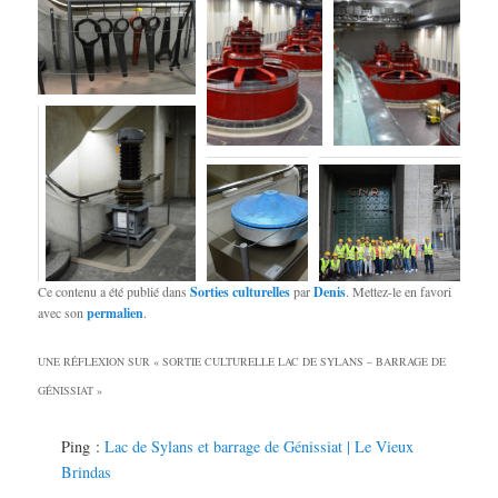
Ce contenu a été publié dans
Sorties culturelles
par
Denis
. Mettez-le en favori
avec son
permalien
.
UNE RÉFLEXION SUR «
SORTIE CULTURELLE LAC DE SYLANS – BARRAGE DE
GÉNISSIAT
»
Ping :
Lac de Sylans et barrage de Génissiat | Le Vieux
Brindas