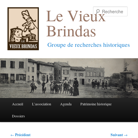
Le Vieux
Reche
Brindas
Groupe de recherches historiques
Menu
Accueil
L’association
Agenda
Patrimoine historique
Aller
Aller
principal
Dossiers
au
au
contenu
contenu
Navigation
←
Précédent
Suivant
→