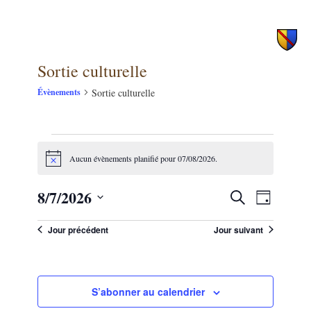
principal
secondaire
Sortie culturelle
Sortie culturelle
Évènements
Évènements
Aucun évènements planifié pour 07/08/2026.
for
Notice
07/08/2026
8/7/2026
NAVIG
Recherche
Recherche
Jour
DE
et
Sélectionnez
VUES
une
Jour précédent
Jour suivant
navigation
ÉVÈNE
date.
de
vues
S’abonner au calendrier
Évènements