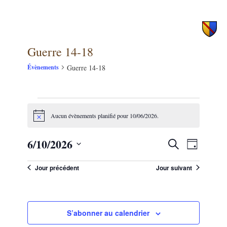
principal
secondaire
Guerre 14-18
Guerre 14-18
Évènements
Évènements
Aucun évènements planifié pour 10/06/2026.
for
Notice
10/06/2026
6/10/2026
NAVIG
Recherche
Recherche
Jour
DE
et
Sélectionnez
VUES
une
Jour précédent
Jour suivant
navigation
ÉVÈNE
date.
de
vues
S’abonner au calendrier
Évènements