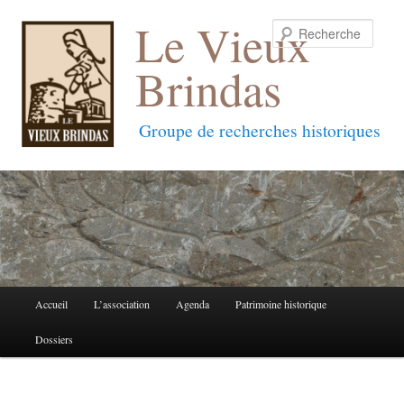
Le Vieux
Reche
Brindas
Groupe de recherches historiques
Menu
Accueil
L’association
Agenda
Patrimoine historique
Aller
Aller
principal
Dossiers
au
au
contenu
contenu