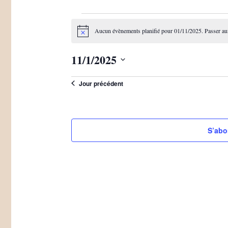
Évènements
Aucun évènements planifié pour 01/11/2025. Passer a
for
Notice
01/11/2025
11/1/2025
Sélectionnez
Jour précédent
une
date.
S’abo