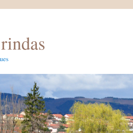
rindas
ques