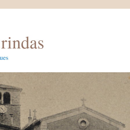
rindas
ques