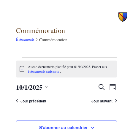
principal
secondaire
Commémoration
Commémoration
Évènements
Évènements
Aucun évènements planifié pour 01/10/2025. Passer aux
for
Notice
évènements suivants
.
01/10/2025
10/1/2025
NAVIG
Recherche
Recherche
Jour
DE
et
Sélectionnez
VUES
une
Jour précédent
Jour suivant
navigation
ÉVÈNE
date.
de
vues
S’abonner au calendrier
Évènements