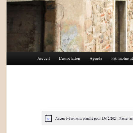
Menu
Accueil
L’association
Agenda
Patrimoine hi
Aller
Aller
principal
au
au
contenu
contenu
principal
secondaire
Évènements
Aucun évènements planifié pour 15/12/2024. Passer a
Notice
for