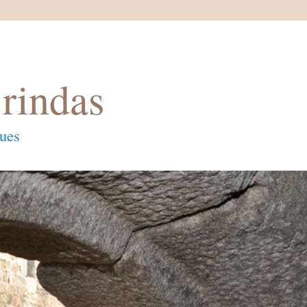
rindas
ques