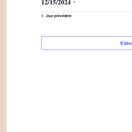
12/15/2024
15/12/2024
Sélectionnez
Jour précédent
une
date.
S’abo