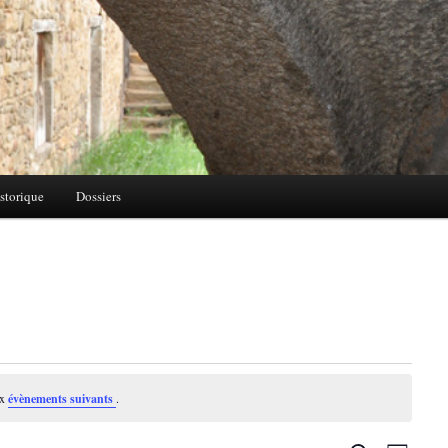
storique
Dossiers
ux
évènements suivants
.