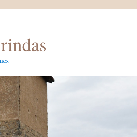
rindas
ques