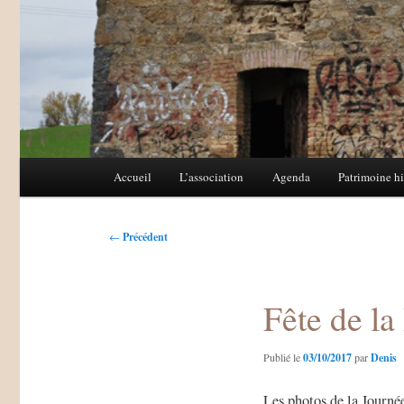
Menu
Accueil
L’association
Agenda
Patrimoine hi
Aller
Aller
principal
au
au
Navigation
←
Précédent
des
contenu
contenu
articles
Fête de la
principal
secondaire
Publié le
03/10/2017
par
Denis
Les photos de la Journé