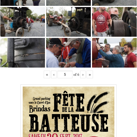
«
‹
of
6
›
»