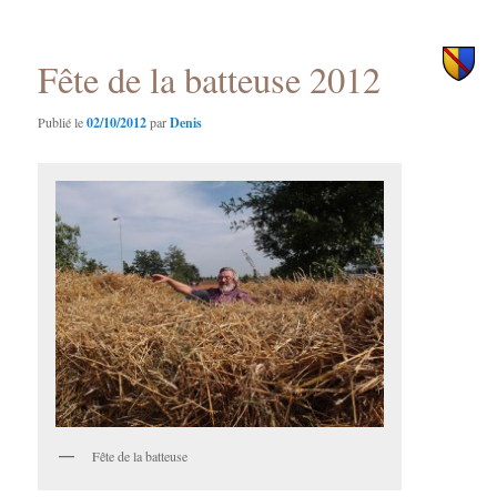
des
principal
secondaire
articles
Fête de la batteuse 2012
Publié le
02/10/2012
par
Denis
Fête de la batteuse