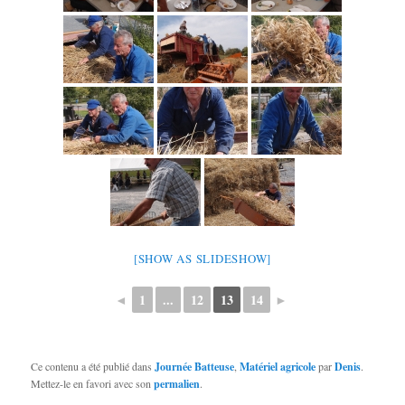
[SHOW AS SLIDESHOW]
◄
1
...
12
13
14
►
Ce contenu a été publié dans
Journée Batteuse
,
Matériel agricole
par
Denis
.
Mettez-le en favori avec son
permalien
.