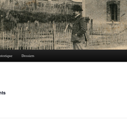
storique
Dossiers
nts