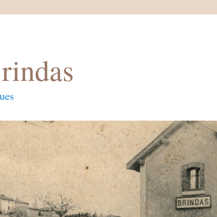
rindas
ques