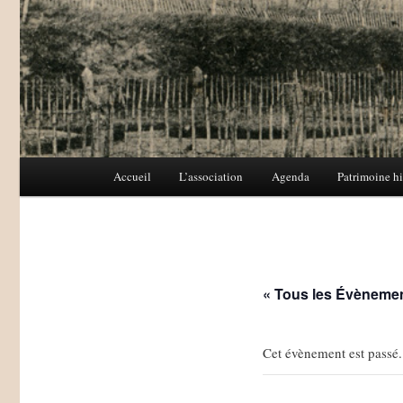
Menu
Accueil
L’association
Agenda
Patrimoine hi
Aller
Aller
principal
au
au
contenu
contenu
« Tous les Évèneme
principal
secondaire
Cet évènement est passé.