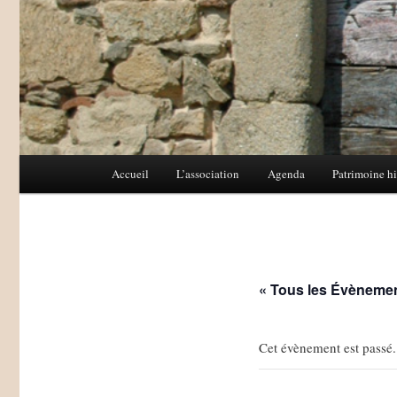
Menu
Accueil
L’association
Agenda
Patrimoine hi
Aller
Aller
principal
au
au
contenu
contenu
« Tous les Évèneme
principal
secondaire
Cet évènement est passé.