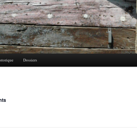
storique
Dossiers
nts