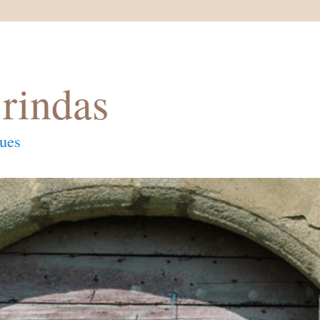
rindas
ques