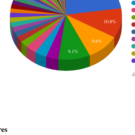
10.8%
9.6%
9.1%
res