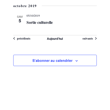
octobre 2019
05/10/2019
SAM
5
Sortie culturelle
Évènements
Évènements
précédents
Aujourd’hui
suivants
S’abonner au calendrier