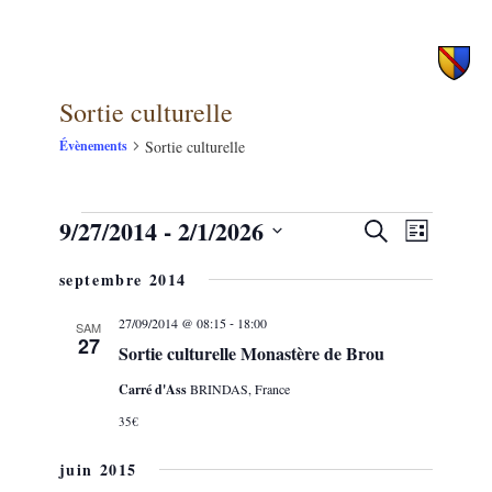
principal
secondaire
Sortie culturelle
Sortie culturelle
Évènements
9/27/2014
 - 
2/1/2026
Évènements
NAVIG
Recherche
Recherche
Liste
DE
et
Sélectionnez
VUES
septembre 2014
une
navigation
ÉVÈNE
date.
de
-
27/09/2014 @ 08:15
18:00
SAM
27
Sortie culturelle Monastère de Brou
vues
Évènements
Carré d'Ass
BRINDAS, France
35€
juin 2015