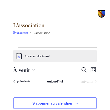
principal
secondaire
L'association
L'association
Évènements
Évènements
Aucun résultat trouvé.
Notice
À venir
NAVIG
Recherche
Recherche
Liste
DE
et
Sélectionnez
VUES
Évènements
suivants
Évènements
une
précédents
Aujourd’hui
navigation
ÉVÈNE
date.
de
vues
S’abonner au calendrier
Évènements