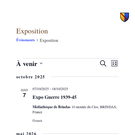
principal
secondaire
Exposition
Exposition
Évènements
À venir
Évènements
NAVIG
Recherche
Recherche
Liste
DE
et
Sélectionnez
VUES
octobre 2025
une
navigation
ÉVÈNE
date.
de
-
07/10/2025
18/10/2025
MAR
7
Expo Guerre 1939-45
vues
Évènements
Médiathèque de Brindas
10 montée du Clos, BRINDAS,
France
Gratuit
mai 2026